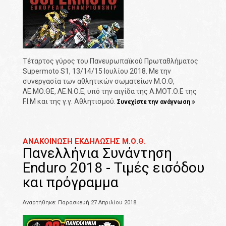
Τέταρτος γύρος του Πανευρωπαϊκού Πρωταθλήματος
Supermoto S1, 13/14/15 Ιουλίου 2018. Με την
συνεργασία των αθλητικών σωματείων Μ.Ο.Θ,
ΛΕ.ΜΟ.ΘΕ, ΛΕ.Ν.Ο.Ε, υπό την αιγίδα της Α.ΜΟΤ.Ο.Ε της
F.I.M και της γ.γ. Αθλητισμού.
Συνεχίστε την ανάγνωση
ΑΝΑΚΟΙΝΩΣΗ ΕΚΔΗΛΩΣΗΣ Μ.Ο.Θ.
Πανελλήνια Συνάντηση
Enduro 2018 - Τιμές εισόδου
και πρόγραμμα
Αναρτήθηκε: Παρασκευή 27 Απριλίου 2018