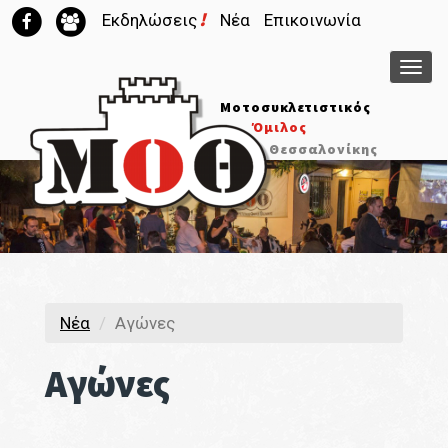
!
Εκδηλώσεις
Νέα
Επικοινωνία
Μεν
Μοτοσυκλετιστικός
Όμιλος
Θεσσαλονίκης
Νέα
Αγώνες
Αγώνες