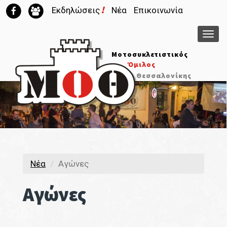
!
Εκδηλώσεις
Νέα
Επικοινωνία
Μεν
Μοτοσυκλετιστικός
Όμιλος
Θεσσαλονίκης
Νέα
Αγώνες
Αγώνες