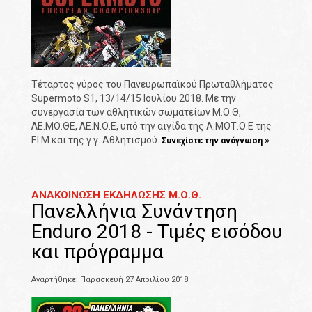
Τέταρτος γύρος του Πανευρωπαϊκού Πρωταθλήματος
Supermoto S1, 13/14/15 Ιουλίου 2018. Με την
συνεργασία των αθλητικών σωματείων Μ.Ο.Θ,
ΛΕ.ΜΟ.ΘΕ, ΛΕ.Ν.Ο.Ε, υπό την αιγίδα της Α.ΜΟΤ.Ο.Ε της
F.I.M και της γ.γ. Αθλητισμού.
Συνεχίστε την ανάγνωση
ΑΝΑΚΟΙΝΩΣΗ ΕΚΔΗΛΩΣΗΣ Μ.Ο.Θ.
Πανελλήνια Συνάντηση
Enduro 2018 - Τιμές εισόδου
και πρόγραμμα
Αναρτήθηκε: Παρασκευή 27 Απριλίου 2018