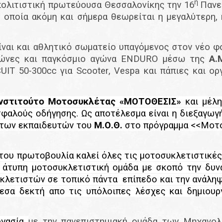
η
πολιτιστική πρωτεύουσα Θεσσαλονίκης την 16
Πανε
 οποία ακόμη και σήμερα θεωρείται η μεγαλύτερη,
ίναι και αθλητικό σωματείο υπαγόμενος στον νέο φ
γώνες και παγκόσμιο αγώνα
ENDURO
μέσω της
Α.
CUIT
50-300
cc
για
Scooter
,
Vespa
και πάπιες και ο
Ινστιτούτο Μοτοσυκλέτας «ΜΟΤΟΘΕΣΙΣ»
και μέλη
αλούς οδήγησης. Ως αποτέλεσμα είναι η διεξαγωγ
 των εκπαιδευτών του
Μ.Ο.Θ.
στο πρόγραμμα <<Μοτο
του πρωτοβουλία καλεί όλες τις μοτοσυκλετιστικές
α άτυπη μοτοσυκλετιστική ομάδα με σκοπό την δυν
κλετιστών σε τοπικό πάντα επίπεδο και την ανάλ
μεσα δεκτή απο τις υπόλοιπες λέσχες και δημιουρ
ργασία
με την πανεπιστημιακή ομάδα των Μηχανο