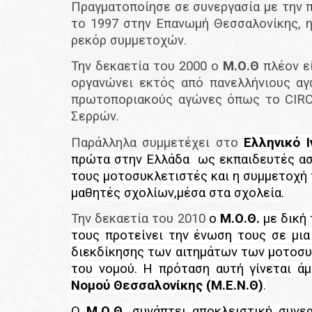
Πραγματοποίησε σε συνεργασία με την 
το 1997 στην Επανωμή Θεσσαλονίκης, η
ρεκόρ συμμετοχών.
Την δεκαετία του 2000 ο
Μ.Ο.Θ
πλέον ε
οργανώνει εκτός από πανελλήνιους α
πρωτοποριακούς αγώνες όπως το
CIR
Σερρών.
Παράλληλα συμμετέχει στο
Ελληνικό 
πρώτα στην Ελλάδα ως εκπαιδευτές ασφ
τους μοτοσυκλετιστές και η συμμετοχή
μαθητές σχολίων,μέσα στα σχολεία.
Την δεκαετία του 2010
ο
Μ.Ο.Θ.
με δική 
τους προτείνει την ένωση τους σε μι
διεκδίκησης των αιτημάτων των μοτοσυ
του νομού. Η πρόταση αυτή γίνεται ά
Νομού Θεσσαλονίκης (Μ.Ε.Ν.Θ)
.
Ο
Μ.Ο.Θ.
συνάπτει αποκλειστική συνε