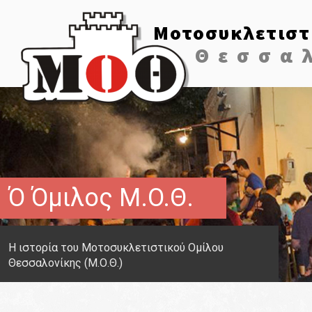
Μοτοσυκλετιστ
Θεσσα
Ό Όμιλος M.O.Θ.
Η ιστορία του Μοτοσυκλετιστικού Ομίλου
Θεσσαλονίκης (Μ.Ο.Θ.)