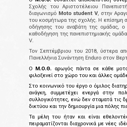
Σχολής του Αριστοτέλειου Πανεπιστή
διαγωνισμό
Moto
student
V
, στην Αραγ
του κοσμήτωρα της σχολής
. Η επίσημη
οδήγησης του ανα
βάτη της ομάδας, ο
καθοδήγηση της πανεπιστημιακής ομάδα
V
.
Τον Σεπτέμβριου του 2018, ύστερα α
Πανελλήνια Συνάντηση
Enduro
στον Βερτ
Ο
Μ.Ο.Θ.
αρωγός πάντα σε κάθε μοτοσυ
φιλοξενεί στο χώρο του και άλλες ομάδ
Στο κοινωνικό του έργο ο όμιλος διατηρ
ανάγκη, συμμετέχει ενεργά στην πο
συλλογικότητες, ενώ δεν σταματά τις δ
δικτύου και την δημιουργία μια πόλης π
Τα μέλη του ήταν και είναι εθελοντέ
πειραματίζονται διαχρονικά με νέες ιδ