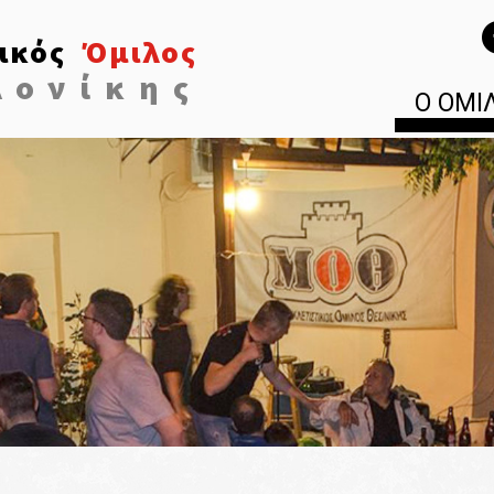
ικός
Όμιλος
λονίκης
Ο ΟΜΙ