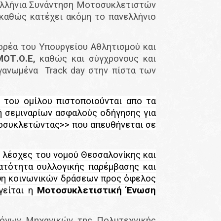
λλήνια Συνάντηση Μοτοσυκλετιστών
 καθώς κατέχει ακόμη το πανελλήνιο
ορέα του Υπουργείου Αθλητισμού και
ΜΟΤ.Ο.Ε,
καθώς και σύγχρονους και
ργανωμένα
Track
day
στην πίστα των
 του ομίλου πιστοποιούνται απο τα
ή σεμιναρίων ασφαλούς οδήγησης για
συκλετώντας>> που απευθήνεται σε
 λέσχες του νομού Θεσσαλονίκης και
ατότητα συλλογικής παρέμβασης και
ηψη κοινωνικών δράσεων προς όφελος
γείται η
Μοτοσυκλετιστική Ένωση
λόγων Μηχανικών της Πολυτεχνικής