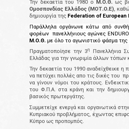
Την δεκαετία του 1980 ο
Μ.Ο.Θ.
ως βα
Ομοσπονδίας Ελλάδος (ΜΟΤ.Ο.Ε)
, καθ
δημιουργία της
Federation of European M
Παράλληλα οργάνωνε κάτω από συνθήκ
φορέων πανελλήνιους αγώνες
ENDUR
Μ.Ο.Θ.
με όλο το αγωνιστικό φάσμα της
η
Πραγματοποίησε την 3
Πανελλήνια Συ
Ελλάδας για την γνωριμία άλλ
Την δεκαετία του 1990 αναδείχθεικε η 
να πετύχει πολλές απο τις δικές του π
να γίνουν νόμοι του κράτους. Ενδεικτ
του Φ.Π.Α. στα κράνη και την δημιουρ
βασικός πρωτεργάτης.
Συμμετείχε ενεργά και οργανωτικά στην
Κυπριακού προβλήματος, έχωντας επιφο
Κύπρο ως προπομπός.