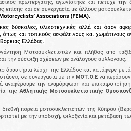
σικός πρωτεργάτης, αγωνίστηκε και πέτυχε την 
ώς επίσης και σε συνεργασία με άλλους μοτοσυκλετ
otorcyclists’ Associations (
FEMA
).
ες δύσκολες, υλικοτεχνικές αλλά και όσον αφορ
O
, όπως και τοπικούς ασφάλτινους και χωμάτινους α
 Βόρειας Ελλάδας.
νάντηση Μοτοσυκλετιστών και πλήθος απο ταξίδ
ων τόπων και την σύσφιξη σχέσεων με 
πιο δραστήρια λέσχη της Ελλάδος και κατάφερε μετ
ροτάσεις σε συνεργασία με την
ΜΟΤ.Ο.Ε
να περάσουν
ικά αναφέρουμε την αναμόρφωση και επικαιροποίηση
γία της
Αθλητικής Μοτοσυκλετιστικής Ομοσπονδί
 διεθνή πορεία μοτοσυκλετιστών της Κύπρου (Βερολ
ρτιστεί με την υποδοχή, φιλοξενία και μετάβαση 