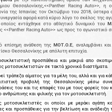
μιου Θεσσαλονίκης,<<
Panther
Racing
Auto
>>, η 
ονία της Ισπανίας τον Οκτώβριο του 2018
, ύστερα
συνεργασία
αφορά κατά κύριο λόγο το σκέλος της αγ
 οποίος εντάχθηκε
στο αθλητικό δυναμικό του
Μ
ς <<
Panther
Racing
Auto
>> ως προς το αγωνιστικό 
πό επίσημη ανάθεση της
ΜΟΤ.Ο.Ε
, αναλαμβάνει κα
ίσκο Θεσσαλονίκης με απόλυτη επιτυχία.
κλετιστική προσπάθεια και μακριά απο σκοπιμότ
ες μοτοσυκλετιστών σε τακτά χρονικά διαστήματα.
εί τράπεζα αίματος για τα μέλη του, αλλά και για 
λιτιστική προβολή της Θεσσαλονίκης μέσω συν
ράσεις του και τις επαφές του με τους φορείς του 
ιο ανθρώπινης και φιλικής για τον μοτοσυκλετιστή.
ς μοτοσυκλετιστές οι οποίοι με μεράκι αγάπη κ
έες και προσπάθειες για την βελτίωση και ανάδειξη