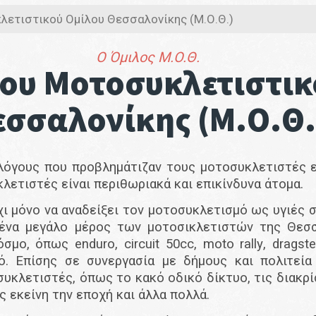
λετιστικού Ομίλου Θεσσαλονίκης (Μ.Ο.Θ.)
Ο Όμιλος M.O.Θ.
του Μοτοσυκλετιστι
εσσαλονίκης (Μ.Ο.Θ.
 λόγους που προβλημάτιζαν τους μοτοσυκλετιστές ε
λετιστές είναι περιθωριακά και επικίνδυνα άτομα.
ι μόνο να αναδείξει τον μοτοσυκλετισμό ως υγιές σ
 ένα μεγάλο μέρος των μοτοσικλετιστών της Θεσ
κόσμο, όπως
enduro
,
circuit
50
cc
,
moto
rally
,
dragste
ό. Επίσης σε συνεργασία με δήμους και πολιτεία
υκλετιστές, όπως το κακό οδικό δίκτυο, τις διακρ
 εκείνη την εποχή και άλλα πολλά.