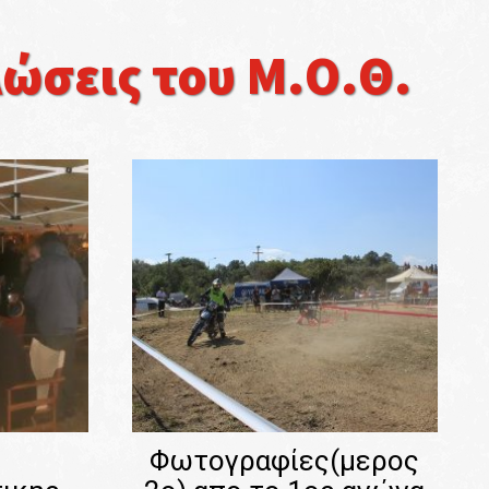
σεις του Μ.Ο.Θ.
Φωτογραφίες(μερος