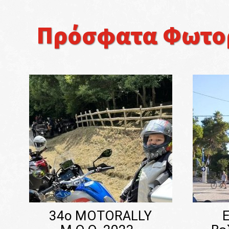
Πρόσφατα Φωτορ
34o MOTORALLY