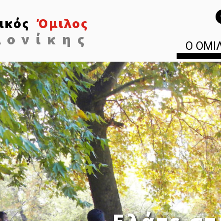
ικός
Όμιλος
λονίκης
Ο ΟΜΙ