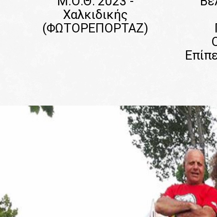
Μ.Ο.Θ. 2023 -
Βε
Χαλκιδικής
(ΦΩΤΟΡΕΠΟΡΤΑΖ)
Επίπε