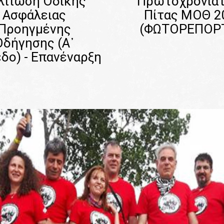
λτίωση Οδικής
Πρωτοχρονιάτ
Ασφάλειας
Πίτας ΜΟΘ 2
Προηγμένης
(ΦΩΤΟΡΕΠΟΡ
Οδήγησης (Α᾽
δο) - Επανέναρξη