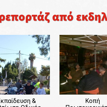
επορτάζ από εκδηλώ
Εκπαίδευση &
Κοπή