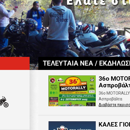
Πάρτε 
ΤΕΛΕΥΤΑΙΑ ΝΕΑ / ΕΚΔΗΛΩΣ
36o MOTOR
Ασπροβάλ
36o MOTORALLY Μ
Ασπροβάλτα
Διαβάστε περισ
ΚΑΛΕΣ ΓΙΟ